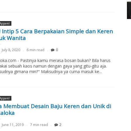
Apparel
! Intip 5 Cara Berpakaian Simple dan Keren
uk Wanita
July 8, 2020
6 min read
0
loka.com - Pastinya kamu merasa bosan bukan? Bila harus
ai sebuah kaos namun dengan gaya yang gitu-gitu aja.
sudnya gimana min?" Maksudnya ya cuma masuk ke...
Apparel
a Membuat Desain Baju Keren dan Unik di
taloka
June 11, 2019
7 min read
2