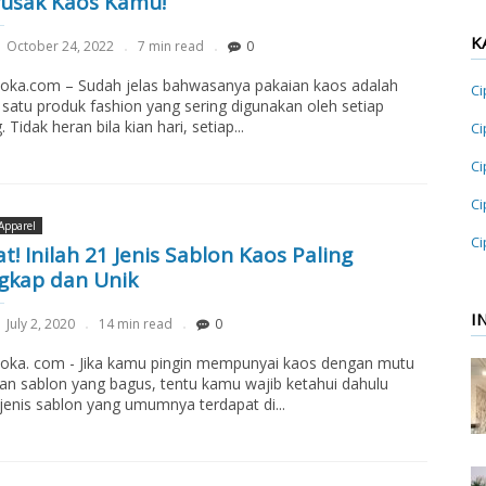
usak Kaos Kamu!
K
October 24, 2022
7 min read
0
loka.com – Sudah jelas bahwasanya pakaian kaos adalah
Ci
 satu produk fashion yang sering digunakan oleh setiap
 Tidak heran bila kian hari, setiap...
Ci
Ci
Ci
Apparel
Ci
t! Inilah 21 Jenis Sablon Kaos Paling
gkap dan Unik
I
July 2, 2020
14 min read
0
loka. com - Jika kamu pingin mempunyai kaos dengan mutu
an sablon yang bagus, tentu kamu wajib ketahui dahulu
-jenis sablon yang umumnya terdapat di...