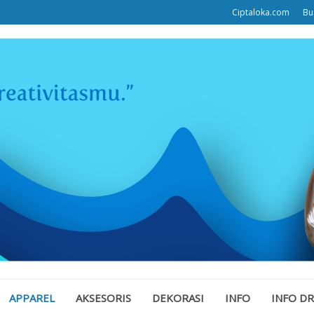
Ciptaloka.com
Bu
APPAREL
AKSESORIS
DEKORASI
INFO
INFO D