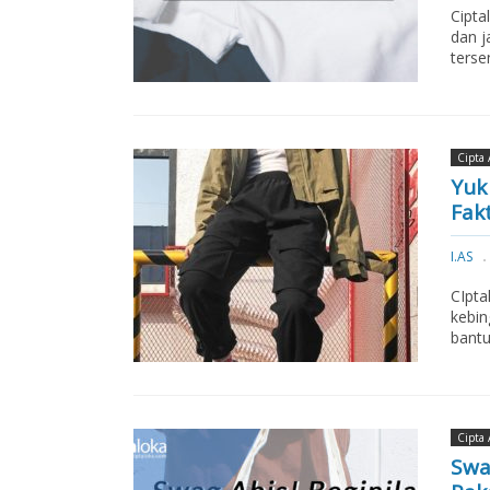
Cipta
dan j
terse
Cipta 
Yuk
Fak
I.AS
CIpta
kebin
bantu
Cipta 
Swa