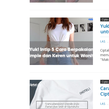
Cipta 
Yuk
unt
I.AS
Cipta
memak
"Mak
Cipta 
Car
Cip
I.AS