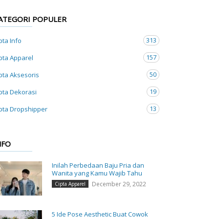
ATEGORI POPULER
313
pta Info
157
pta Apparel
50
pta Aksesoris
19
pta Dekorasi
13
pta Dropshipper
NFO
Inilah Perbedaan Baju Pria dan
Wanita yang Kamu Wajib Tahu
December 29, 2022
Cipta Apparel
5 Ide Pose Aesthetic Buat Cowok