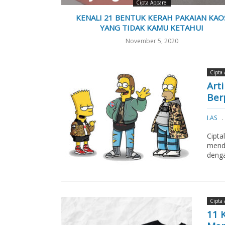
Cipta Apparel
KENALI 21 BENTUK KERAH PAKAIAN KAO
YANG TIDAK KAMU KETAHUI
November 5, 2020
Cipta 
Art
Ber
I.AS
Cipta
mend
denga
Cipta 
11 