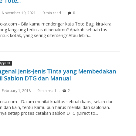
 Tote...
November 19, 2021
9 min read
0
loka.com - Bila kamu mendengar kata Tote Bag, kira-kira
ang langsung terlintas di benakmu? Apakah sebuah tas
ntuk kotak, yang sering ditenteng? Atau lebih...
Apparel
genal Jenis-Jenis Tinta yang Membedakan
il Sablon DTG dan Manual
February 1, 2018
9 min read
2
loka.com - Dalam menilai kualitas sebuah kaos, selain dari
an dan kain, tentu Kamu pun harus menilai dari sablonan.
nya setiap proses cetakan sablon DTG (Direct to...