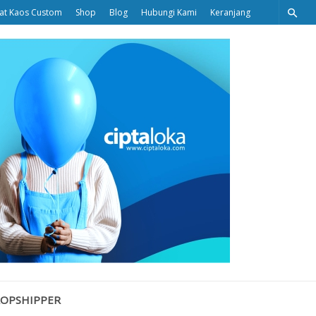
at Kaos Custom
Shop
Blog
Hubungi Kami
Keranjang
Ciptaloka
Blog
ROPSHIPPER