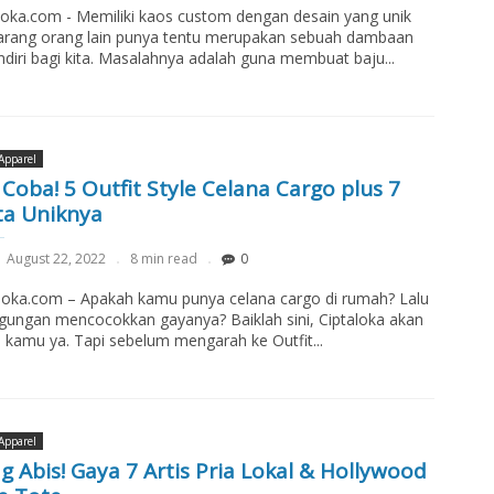
loka.com - Memiliki kaos custom dengan desain yang unik
arang orang lain punya tentu merupakan sebuah dambaan
ndiri bagi kita. Masalahnya adalah guna membuat baju...
Apparel
 Coba! 5 Outfit Style Celana Cargo plus 7
ta Uniknya
August 22, 2022
8 min read
0
loka.com – Apakah kamu punya celana cargo di rumah? Lalu
gungan mencocokkan gayanya? Baiklah sini, Ciptaloka akan
 kamu ya. Tapi sebelum mengarah ke Outfit...
Apparel
g Abis! Gaya 7 Artis Pria Lokal & Hollywood