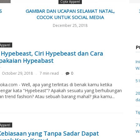
Cipta Apparel
S
GAMBAR DAN UCAPAN SELAMAT NATAL,
COCOK UNTUK SOCIAL MEDIA
December 25, 2018
Apparel
P
i Hypebeast, Ciri Hypebeast dan Cara
pakaian Hypeabast
In
Wa
October 29, 2018
7 min read
0
5 
loka.com - Well, apa yang terlintas di benak kamu ketika
engar kata “Hypebeast”? Apakah sesuatu yang berhubungan
20
n trend fashion? Atau sebuah barang mahal? Jika kamu...
da
Ti
7 
Apparel
W
Kebiasaan yang Tanpa Sadar Dapat