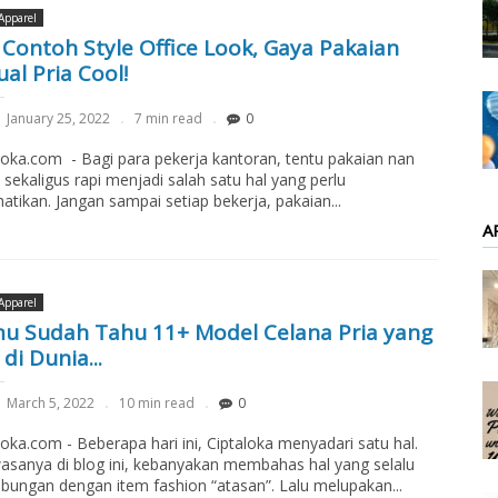
Apparel
 Contoh Style Office Look, Gaya Pakaian
al Pria Cool!
January 25, 2022
7 min read
0
loka.com - Bagi para pekerja kantoran, tentu pakaian nan
 sekaligus rapi menjadi salah satu hal yang perlu
hatikan. Jangan sampai setiap bekerja, pakaian...
A
Apparel
u Sudah Tahu 11+ Model Celana Pria yang
di Dunia...
March 5, 2022
10 min read
0
loka.com - Beberapa hari ini, Ciptaloka menyadari satu hal.
sanya di blog ini, kebanyakan membahas hal yang selalu
bungan dengan item fashion “atasan”. Lalu melupakan...