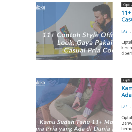
Cipta 
11+
Casu
I.AS
Cipta
keren
diper
Cipta 
Kam
Ada 
I.AS
Cipta
Bahwa
berhu