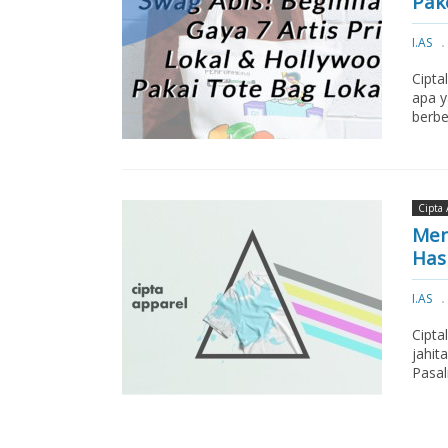
Pake
I.AS
Cipta
apa y
berbe
Cipta 
Men
Has
I.AS
Cipta
jahit
Pasal