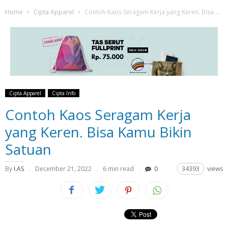
Home
Cipta Apparel
Contoh Kaos Seragam Kerja yang Keren. Bisa Kamu Bikin Satuan
Cipta Apparel
Cipta Info
Contoh Kaos Seragam Kerja
yang Keren. Bisa Kamu Bikin
Satuan
By
I.AS
December 21, 2022
6 min read
0
34393
views