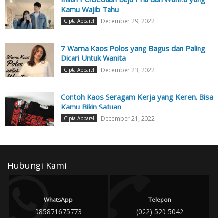
Kamu Wajib Tahu
December 29, 2022
Cipta Apparel
7 Warna Kaos Polos yang Bagus dan Paling
Dicari Untuk Wanita
December 23, 2022
Cipta Apparel
Contoh Kaos Seragam Kerja yang Keren. Bisa
Kamu Bikin Satuan
December 21, 2022
Cipta Apparel
Hubungi Kami
WhatsApp
Telepon
085871675773
(022) 520 5042