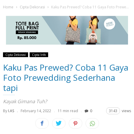
Home
Cipta Dekorasi
Kaku Pas Prewed? Coba 11 Gaya Foto Prewedding Sederhana tapi
Cipta Dekorasi
Cipta Info
Kaku Pas Prewed? Coba 11 Gaya
Foto Prewedding Sederhana
tapi
Kayak Gimana Tuh?
By
I.AS
February 14, 2022
11 min read
0
3143
views