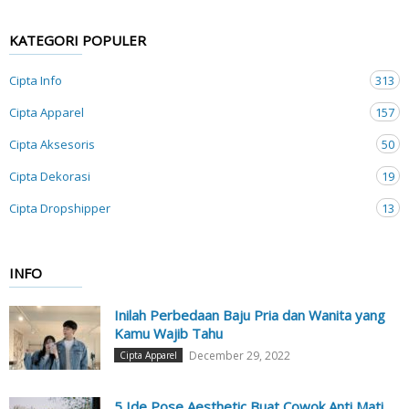
KATEGORI POPULER
Cipta Info
313
Cipta Apparel
157
Cipta Aksesoris
50
Cipta Dekorasi
19
Cipta Dropshipper
13
INFO
Inilah Perbedaan Baju Pria dan Wanita yang
Kamu Wajib Tahu
December 29, 2022
Cipta Apparel
5 Ide Pose Aesthetic Buat Cowok Anti Mati