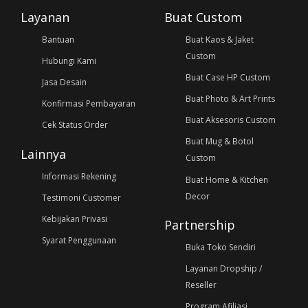
Layanan
Buat Custom
Bantuan
Buat Kaos & Jaket
Custom
Hubungi Kami
Buat Case HP Custom
Jasa Desain
Buat Photo & Art Prints
Konfirmasi Pembayaran
Buat Aksesoris Custom
Cek Status Order
Buat Mug & Botol
Lainnya
Custom
Informasi Rekening
Buat Home & Kitchen
Decor
Testimoni Customer
Kebijakan Privasi
Partnership
Syarat Penggunaan
Buka Toko Sendiri
Layanan Dropship /
Reseller
Program Afiliasi