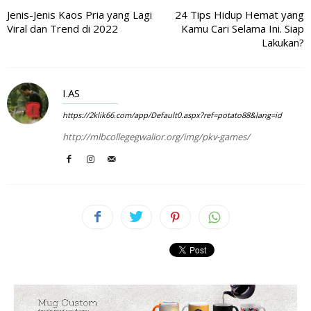
Jenis-Jenis Kaos Pria yang Lagi
24 Tips Hidup Hemat yang
Viral dan Trend di 2022
Kamu Cari Selama Ini. Siap
Lakukan?
I.AS
https://2klik66.com/app/Default0.aspx?ref=potato88&lang=id
http://mlbcollegegwalior.org/img/pkv-games/