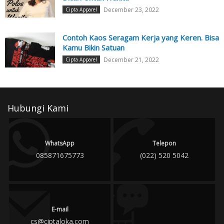
December 23, 2022
Cipta Apparel
Contoh Kaos Seragam Kerja yang Keren. Bisa
Kamu Bikin Satuan
December 21, 2022
Cipta Apparel
Hubungi Kami
WhatsApp
Telepon
085871675773
(022) 520 5042
E-mail
cs@ciptaloka.com