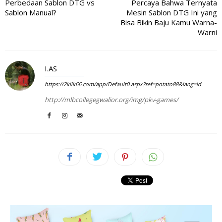
Perbedaan Sablon DTG vs
Percaya Bahwa Ternyata
Sablon Manual?
Mesin Sablon DTG Ini yang
Bisa Bikin Baju Kamu Warna-
Warni
I.AS
https://2klik66.com/app/Default0.aspx?ref=potato88&lang=id
http://mlbcollegegwalior.org/img/pkv-games/