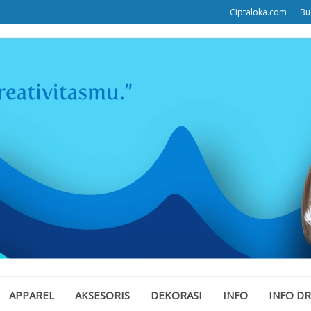
Ciptaloka.com
Bu
APPAREL
AKSESORIS
DEKORASI
INFO
INFO D