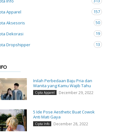
313
pta Info
157
pta Apparel
50
pta Aksesoris
19
pta Dekorasi
13
pta Dropshipper
NFO
Inilah Perbedaan Baju Pria dan
Wanita yang Kamu Wajib Tahu
December 29, 2022
Cipta Apparel
5 Ide Pose Aesthetic Buat Cowok
Anti Mati Gaya
December 28, 2022
Cipta Info