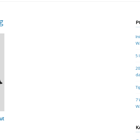
g
P
In
Wa
5 
20
da
Ti
7 
W
ut
K