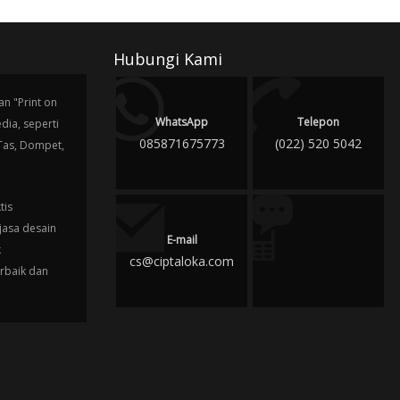
Hubungi Kami
n "Print on
WhatsApp
Telepon
ia, seperti
085871675773
(022) 520 5042
 Tas, Dompet,
tis
jasa desain
E-mail
k
cs@ciptaloka.com
erbaik dan