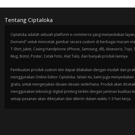
Tentang Ciptaloka
Ciptaloka adalah sebuah platform e-commerce yang menyediakan layana
Demand" untuk mencetak gambar secara custom di berbagai macam med
T-Shirt, Jaket, Casing Handphone (iPhone, Samsung, dll), Aksesoris, Topi,
Mug, Botol, Poster, Cetak Foto, Alat Tulis, dan banyak produk lainnya.
Pembuatan produk custom kini dapat dilakukan dengan mudah dan prak
menggunakan Online Editor Ciptaloka. Selain itu, kami juga menyediakan 
gratis, untuk mengerjakan desain-desain sederhana. Produk akan diceta
menggunakan teknologi digital printing terkini dengan jaminan kualitas t
setiap pesanan akan dikerjakan dan dikirim dalam waktu 1-3 hari kerja.