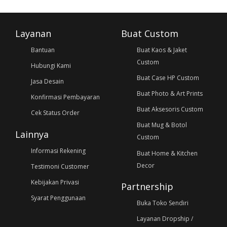
Layanan
Buat Custom
Bantuan
Buat Kaos & Jaket
Custom
Hubungi Kami
Buat Case HP Custom
Jasa Desain
Buat Photo & Art Prints
Konfirmasi Pembayaran
Buat Aksesoris Custom
Cek Status Order
Buat Mug & Botol
Lainnya
Custom
Informasi Rekening
Buat Home & Kitchen
Decor
Testimoni Customer
Kebijakan Privasi
Partnership
Syarat Penggunaan
Buka Toko Sendiri
Layanan Dropship /