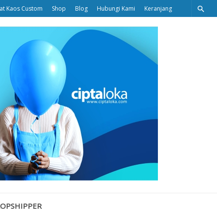
at Kaos Custom
Shop
Blog
Hubungi Kami
Keranjang
Ciptaloka
Blog
ROPSHIPPER