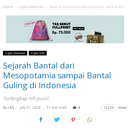
Home
Cipta Dekorasi
Sejarah Bantal dari Mesopotamia sampai Bantal Guling di Indonesia
Cipta Dekorasi
Cipta Info
Sejarah Bantal dari
Mesopotamia sampai Bantal
Guling di Indonesia
Terlengkap nih pasti!
By
I.AS
July 21, 2018
11 min read
4
12226
views