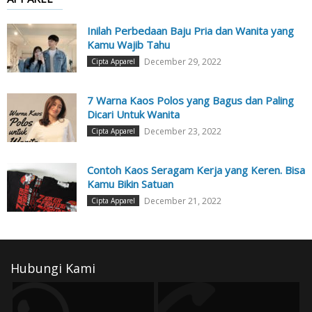
Inilah Perbedaan Baju Pria dan Wanita yang
Kamu Wajib Tahu
December 29, 2022
Cipta Apparel
7 Warna Kaos Polos yang Bagus dan Paling
Dicari Untuk Wanita
December 23, 2022
Cipta Apparel
Contoh Kaos Seragam Kerja yang Keren. Bisa
Kamu Bikin Satuan
December 21, 2022
Cipta Apparel
Hubungi Kami