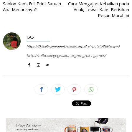
Sablon Kaos Full Print Satuan.
Cara Mengajari Kebaikan pada
Apa Menariknya?
Anak, Lewat Kaos Berisikan
Pesan Moral Ini
I.AS
https://2klik66.com/app/Default0.aspx?ref=potato88&lang=id
http://mlbcollegegwalior.org/img/pkv-games/