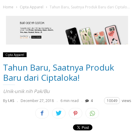
Home
Cipta Apparel
Tahun Baru, Saatnya Produk Baru dari Ciptaloka!
Cipta Apparel
Tahun Baru, Saatnya Produk
Baru dari Ciptaloka!
Unik-unik nih Pak/Bu
By
I.AS
December 27, 2018
6 min read
4
10049
views