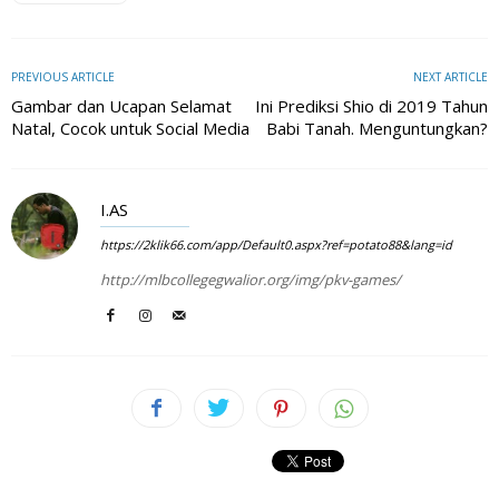
PREVIOUS ARTICLE
NEXT ARTICLE
Gambar dan Ucapan Selamat
Ini Prediksi Shio di 2019 Tahun
Natal, Cocok untuk Social Media
Babi Tanah. Menguntungkan?
I.AS
https://2klik66.com/app/Default0.aspx?ref=potato88&lang=id
http://mlbcollegegwalior.org/img/pkv-games/