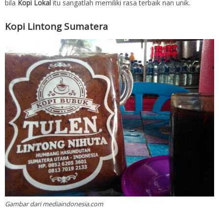
bila
Kopi Lokal
itu sangatlah memiliki rasa terbaik nan unik.
Kopi Lintong Sumatera
Gambar dari mediaindonesia.com