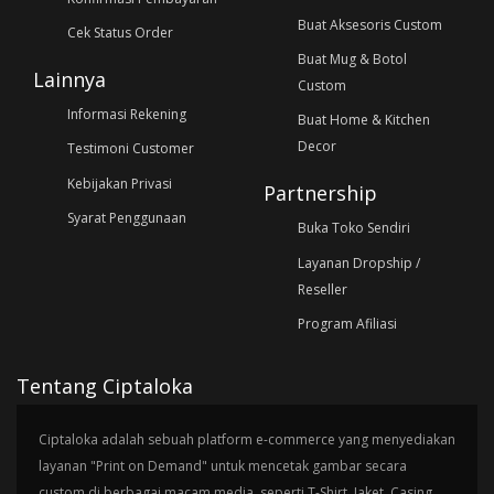
Buat Aksesoris Custom
Cek Status Order
Buat Mug & Botol
Lainnya
Custom
Informasi Rekening
Buat Home & Kitchen
Decor
Testimoni Customer
Kebijakan Privasi
Partnership
Syarat Penggunaan
Buka Toko Sendiri
Layanan Dropship /
Reseller
Program Afiliasi
Tentang Ciptaloka
Ciptaloka adalah sebuah platform e-commerce yang menyediakan
layanan "Print on Demand" untuk mencetak gambar secara
custom di berbagai macam media, seperti T-Shirt, Jaket, Casing