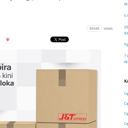
Wa
5 
20
65643
views
da
Ti
7 
W
K
Ci
Ci
Ci
Ci