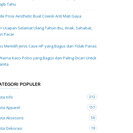
jib Tahu
Ide Pose Aesthetic Buat Cowok Anti Mati Gaya
+ Ucapan Selamat Ulang Tahun Ibu, Anak, Sahabat,
n Pacar
ps Memilih Jenis Case HP yang Bagus dan Tidak Panas
Warna Kaos Polos yang Bagus dan Paling Dicari Untuk
anita
ATEGORI POPULER
313
pta Info
157
pta Apparel
50
pta Aksesoris
19
pta Dekorasi