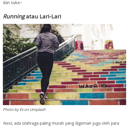
dan suka~
Running
atau Lari-Lari
Photo by Ev on Unsplash
Next
, ada olahraga paling murah yang digemari juga oleh para