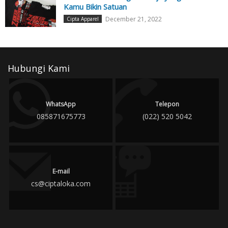
Kamu Bikin Satuan
December 21, 2022
Cipta Apparel
Hubungi Kami
WhatsApp
Telepon
085871675773
(022) 520 5042
E-mail
cs@ciptaloka.com