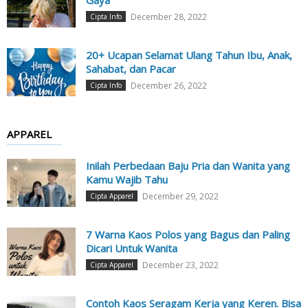
December 28, 2022
Cipta Info
20+ Ucapan Selamat Ulang Tahun Ibu, Anak,
Sahabat, dan Pacar
December 26, 2022
Cipta Info
APPAREL
Inilah Perbedaan Baju Pria dan Wanita yang
Kamu Wajib Tahu
December 29, 2022
Cipta Apparel
7 Warna Kaos Polos yang Bagus dan Paling
Dicari Untuk Wanita
December 23, 2022
Cipta Apparel
Contoh Kaos Seragam Kerja yang Keren. Bisa