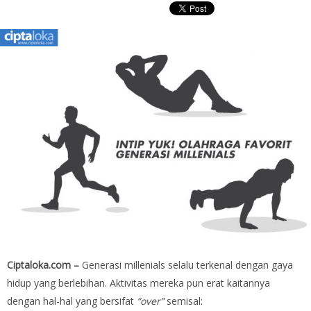
Ciptaloka.com –
Generasi millenials selalu terkenal dengan gaya
hidup yang berlebihan. Aktivitas mereka pun erat kaitannya
dengan hal-hal yang bersifat
“over”
semisal: