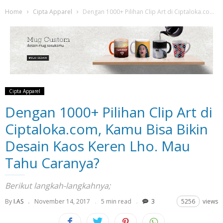
Home
Cipta Apparel
Dengan 1000+ Pilihan Clip Art di Ciptaloka.com, Kamu Bisa Bikin Desain Kaos...
Cipta Apparel
Dengan 1000+ Pilihan Clip Art di
Ciptaloka.com, Kamu Bisa Bikin
Desain Kaos Keren Lho. Mau
Tahu Caranya?
Berikut langkah-langkahnya;
By
I.AS
November 14, 2017
5 min read
3
5256
views