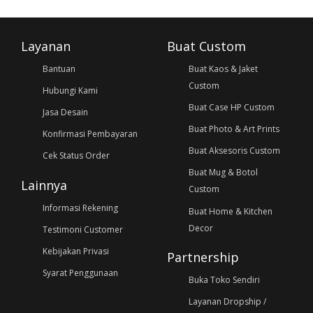
Layanan
Buat Custom
Bantuan
Buat Kaos & Jaket
Custom
Hubungi Kami
Buat Case HP Custom
Jasa Desain
Buat Photo & Art Prints
Konfirmasi Pembayaran
Buat Aksesoris Custom
Cek Status Order
Buat Mug & Botol
Lainnya
Custom
Informasi Rekening
Buat Home & Kitchen
Decor
Testimoni Customer
Kebijakan Privasi
Partnership
Syarat Penggunaan
Buka Toko Sendiri
Layanan Dropship /