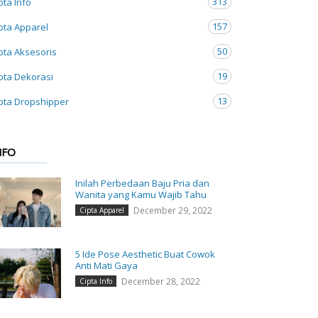
313
pta Info
157
pta Apparel
50
pta Aksesoris
19
pta Dekorasi
13
pta Dropshipper
NFO
Inilah Perbedaan Baju Pria dan
Wanita yang Kamu Wajib Tahu
December 29, 2022
Cipta Apparel
5 Ide Pose Aesthetic Buat Cowok
Anti Mati Gaya
December 28, 2022
Cipta Info