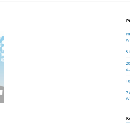
P
In
Wa
5 
20
da
Ti
7 
W
K