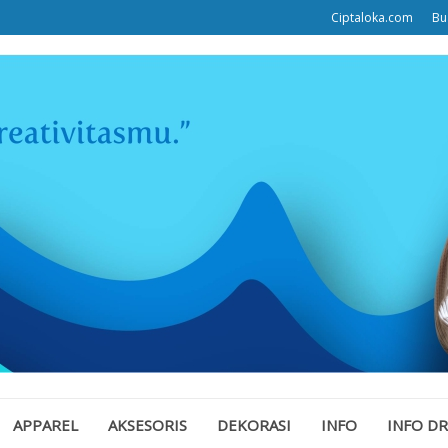
Ciptaloka.com
Bu
APPAREL
AKSESORIS
DEKORASI
INFO
INFO D