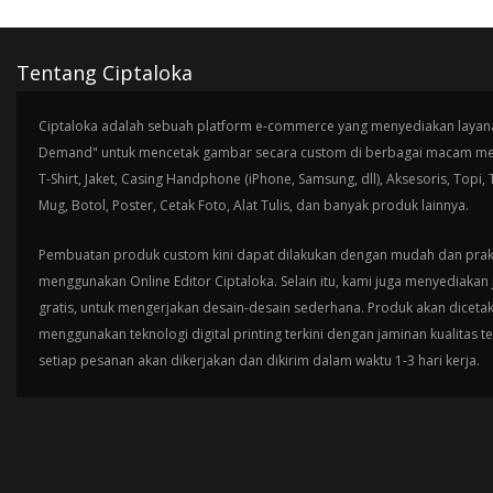
Tentang Ciptaloka
Ciptaloka adalah sebuah platform e-commerce yang menyediakan layana
Demand" untuk mencetak gambar secara custom di berbagai macam med
T-Shirt, Jaket, Casing Handphone (iPhone, Samsung, dll), Aksesoris, Topi,
Mug, Botol, Poster, Cetak Foto, Alat Tulis, dan banyak produk lainnya.
Pembuatan produk custom kini dapat dilakukan dengan mudah dan prak
menggunakan Online Editor Ciptaloka. Selain itu, kami juga menyediakan 
gratis, untuk mengerjakan desain-desain sederhana. Produk akan diceta
menggunakan teknologi digital printing terkini dengan jaminan kualitas t
setiap pesanan akan dikerjakan dan dikirim dalam waktu 1-3 hari kerja.