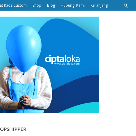
at Kaos Custom
Shop
Blog
Hubungi Kami
Keranjang
Ciptaloka
Blog
ROPSHIPPER