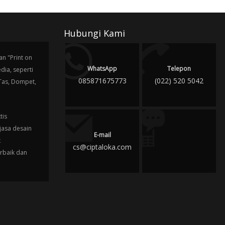
Hubungi Kami
n "Print on
WhatsApp
Telepon
ia, seperti
085871675773
(022) 520 5042
 Tas, Dompet,
tis
jasa desain
E-mail
k
cs@ciptaloka.com
erbaik dan