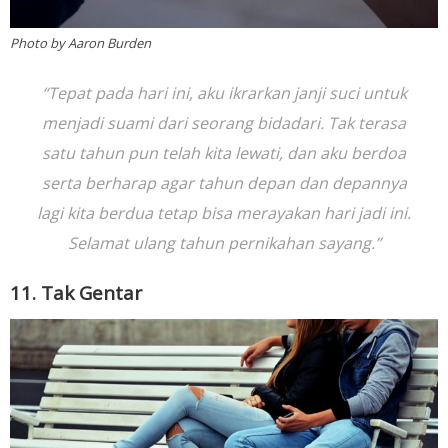
Photo by Aaron Burden
“Tepat pada hari ini, aku ikrarkan janji suci untuk
menjadi suami dari seorang bidadari. Tak terasa
satu tahun pun telah kita lewati, dan aku berdoa
serta berharap agar tahun depan dan depannya
lagi kita berdua tetap bisa merayakan hari jadi ini.
Selamat ulang tahun pernikahan sayang.”
11. Tak Gentar