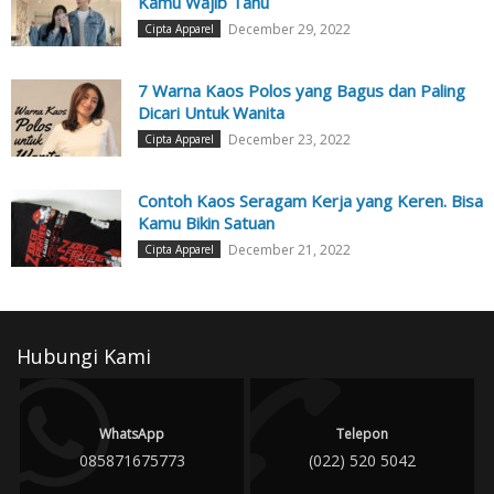
Kamu Wajib Tahu
December 29, 2022
Cipta Apparel
7 Warna Kaos Polos yang Bagus dan Paling
Dicari Untuk Wanita
December 23, 2022
Cipta Apparel
Contoh Kaos Seragam Kerja yang Keren. Bisa
Kamu Bikin Satuan
December 21, 2022
Cipta Apparel
Hubungi Kami
WhatsApp
Telepon
085871675773
(022) 520 5042