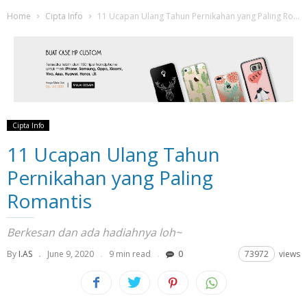
Home
Cipta Info
11 Ucapan Ulang Tahun Pernikahan yang Paling Romantis
Cipta Info
11 Ucapan Ulang Tahun
Pernikahan yang Paling
Romantis
Berkesan dan ada hadiahnya loh~
By
I.AS
June 9, 2020
9 min read
0
73972
views