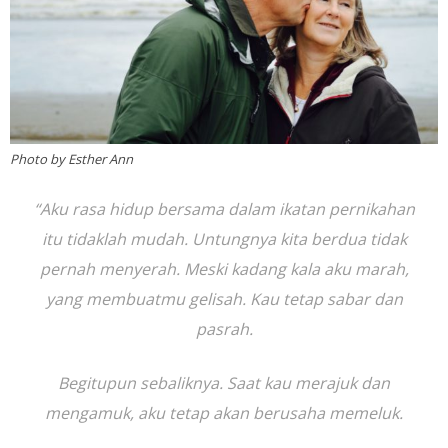
Photo by Esther Ann
“Aku rasa hidup bersama dalam ikatan pernikahan
itu tidaklah mudah. Untungnya kita berdua tidak
pernah menyerah. Meski kadang kala aku marah,
yang membuatmu gelisah. Kau tetap sabar dan
pasrah.
Begitupun sebaliknya. Saat kau merajuk dan
mengamuk, aku tetap akan berusaha memeluk.