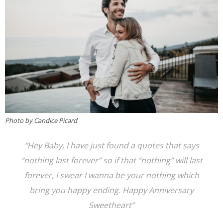
Photo by Candice Picard
“Hey Baby, I have just found a quotes that says
“nothing last forever” so if that “nothing” will last
forever, I swear I wanna be your nothing which
bring you happy ending. Happy Anniversary
Sweetheart”