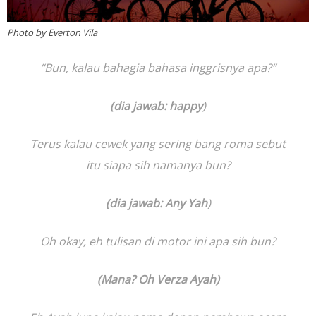
Photo by Everton Vila
“
Bun, kalau bahagia bahasa inggrisnya apa?”
(dia jawab: happy
)
Terus kalau cewek yang sering bang roma sebut
itu siapa sih namanya bun?
(dia jawab: Any Yah
)
Oh okay, eh tulisan di motor ini apa sih bun?
(Mana? Oh Verza Ayah)