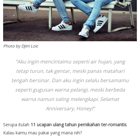
Photo by Djim Loic
“Aku ingin mencintaimu seperti air hujan, yang
tetap turun, tak gentar, meski panas matahari
tengah bersinar. Dan aku ingin selalu bersamamu
seperti gugusan warna pelangi, meski berbeda
warna namun saling melengkapi. Selamat
Anniversary, Honey!”
Serupa itulah
11 ucapan ulang tahun pernikahan ter-romantis
.
Kalau kamu mau pakai yang mana nih?