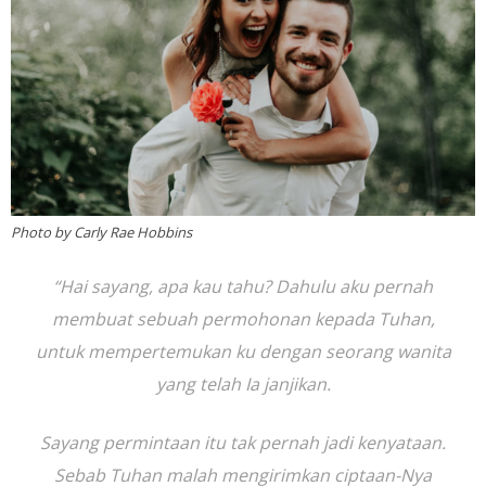
Photo by Carly Rae Hobbins
“Hai sayang, apa kau tahu? Dahulu aku pernah
membuat sebuah permohonan kepada Tuhan,
untuk mempertemukan ku dengan seorang wanita
yang telah Ia janjikan.
Sayang permintaan itu tak pernah jadi kenyataan.
Sebab Tuhan malah mengirimkan ciptaan-Nya