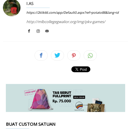
I.AS
https://2klik66.com/app/Default0.aspx?ref=potato88&lang=id
http://mlbcollegegwalior.org/img/pkv-games/
BUAT CUSTOM SATUAN