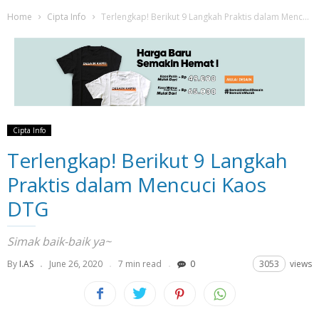
Home
Cipta Info
Terlengkap! Berikut 9 Langkah Praktis dalam Mencuci Kaos DTG
Cipta Info
Terlengkap! Berikut 9 Langkah
Praktis dalam Mencuci Kaos
DTG
Simak baik-baik ya~
By
I.AS
June 26, 2020
7 min read
0
3053
views