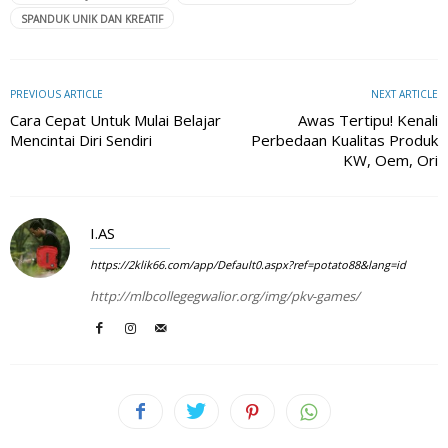
SPANDUK UNIK DAN KREATIF
PREVIOUS ARTICLE
NEXT ARTICLE
Cara Cepat Untuk Mulai Belajar
Awas Tertipu! Kenali
Mencintai Diri Sendiri
Perbedaan Kualitas Produk
KW, Oem, Ori
I.AS
https://2klik66.com/app/Default0.aspx?ref=potato88&lang=id
http://mlbcollegegwalior.org/img/pkv-games/