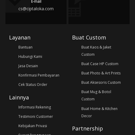
E-mail
cs@ciptaloka.com
Layanan
Buat Custom
Bantuan
Buat Kaos & Jaket
Custom
Hubungi Kami
Buat Case HP Custom
Jasa Desain
Buat Photo & Art Prints
Konfirmasi Pembayaran
Buat Aksesoris Custom
Cek Status Order
Buat Mug & Botol
Lainnya
Custom
Informasi Rekening
Buat Home & Kitchen
Decor
Testimoni Customer
Kebijakan Privasi
Partnership