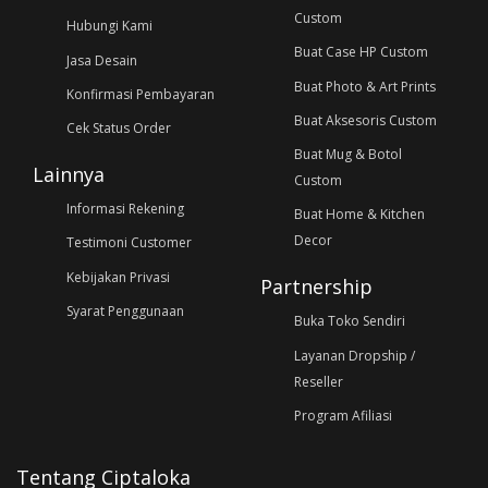
Custom
Hubungi Kami
Buat Case HP Custom
Jasa Desain
Buat Photo & Art Prints
Konfirmasi Pembayaran
Buat Aksesoris Custom
Cek Status Order
Buat Mug & Botol
Lainnya
Custom
Informasi Rekening
Buat Home & Kitchen
Decor
Testimoni Customer
Kebijakan Privasi
Partnership
Syarat Penggunaan
Buka Toko Sendiri
Layanan Dropship /
Reseller
Program Afiliasi
Tentang Ciptaloka