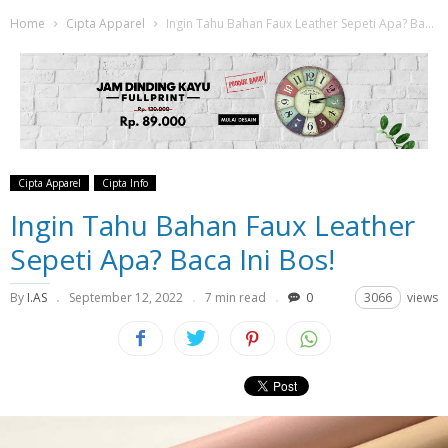
Home
Cipta Apparel
Ingin Tahu Bahan Faux Leather Sepeti Apa? Baca Ini Bos!
Cipta Apparel
Cipta Info
Ingin Tahu Bahan Faux Leather
Sepeti Apa? Baca Ini Bos!
By
I.AS
September 12, 2022
7 min read
0
3066
views