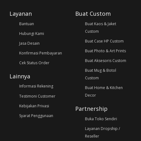
Layanan
Buat Custom
Bantuan
Buat Kaos & Jaket
Custom
Hubungi Kami
Buat Case HP Custom
Jasa Desain
Buat Photo & Art Prints
Konfirmasi Pembayaran
Buat Aksesoris Custom
Cek Status Order
Buat Mug & Botol
Lainnya
Custom
Informasi Rekening
Buat Home & Kitchen
Decor
Testimoni Customer
Kebijakan Privasi
Partnership
Syarat Penggunaan
Buka Toko Sendiri
Layanan Dropship /
Reseller