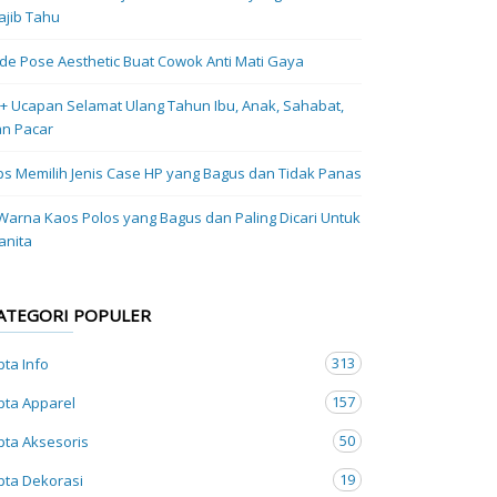
jib Tahu
Ide Pose Aesthetic Buat Cowok Anti Mati Gaya
+ Ucapan Selamat Ulang Tahun Ibu, Anak, Sahabat,
n Pacar
ps Memilih Jenis Case HP yang Bagus dan Tidak Panas
Warna Kaos Polos yang Bagus dan Paling Dicari Untuk
anita
ATEGORI POPULER
313
pta Info
157
pta Apparel
50
pta Aksesoris
19
pta Dekorasi