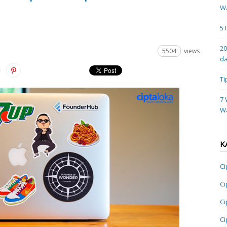
Wa
5 
20
5504
views
da
Ti
7 
W
K
Ci
Ci
Ci
Ci