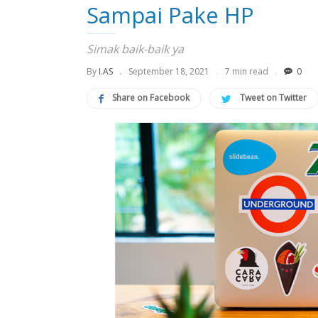
Sampai Pake HP
Simak baik-baik ya
By
I.AS
September 18, 2021
7 min read
0
Share on Facebook
Tweet on Twitter