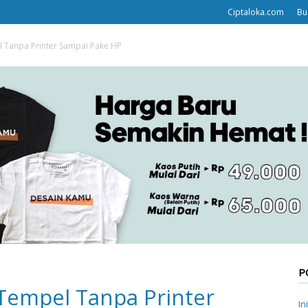
Ciptaloka.com
Bu
 Tanpa Printer Sampai Pake HP
P
Tempel Tanpa Printer
In