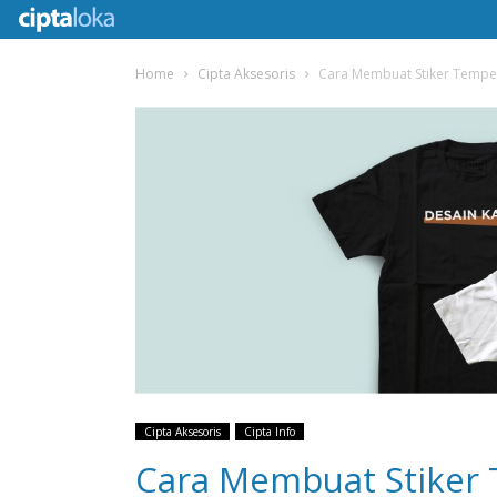
Home
Cipta Aksesoris
Cara Membuat Stiker Tempel
Cipta Aksesoris
Cipta Info
Cara Membuat Stiker 