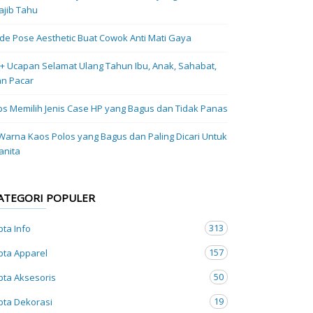
jib Tahu
Ide Pose Aesthetic Buat Cowok Anti Mati Gaya
+ Ucapan Selamat Ulang Tahun Ibu, Anak, Sahabat,
n Pacar
ps Memilih Jenis Case HP yang Bagus dan Tidak Panas
Warna Kaos Polos yang Bagus dan Paling Dicari Untuk
anita
ATEGORI POPULER
313
pta Info
157
pta Apparel
50
pta Aksesoris
19
pta Dekorasi