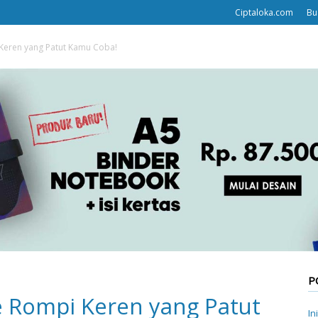
Ciptaloka.com
Bu
i Keren yang Patut Kamu Coba!
P
le Rompi Keren yang Patut
In