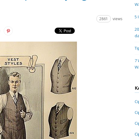
Wa
5 
2861
views
20
da
Ti
7 
W
K
Ci
Ci
Ci
Ci