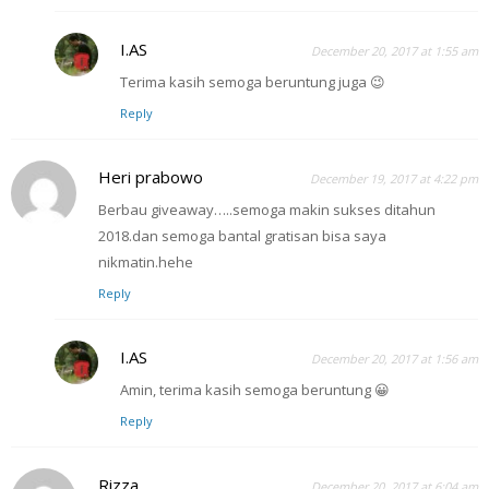
I.AS
December 20, 2017 at 1:55 am
Terima kasih semoga beruntung juga 😉
Reply
Heri prabowo
December 19, 2017 at 4:22 pm
Berbau giveaway…..semoga makin sukses ditahun
2018.dan semoga bantal gratisan bisa saya
nikmatin.hehe
Reply
I.AS
December 20, 2017 at 1:56 am
Amin, terima kasih semoga beruntung 😀
Reply
Rizza
December 20, 2017 at 6:04 am