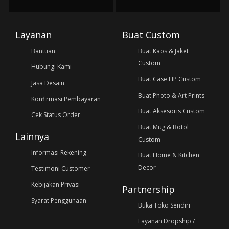
Layanan
Buat Custom
Bantuan
Buat Kaos & Jaket
Custom
Hubungi Kami
Buat Case HP Custom
Jasa Desain
Buat Photo & Art Prints
Konfirmasi Pembayaran
Buat Aksesoris Custom
Cek Status Order
Buat Mug & Botol
Lainnya
Custom
Informasi Rekening
Buat Home & Kitchen
Decor
Testimoni Customer
Kebijakan Privasi
Partnership
Syarat Penggunaan
Buka Toko Sendiri
Layanan Dropship /