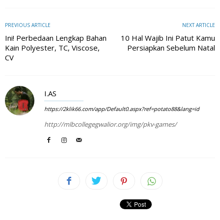
PREVIOUS ARTICLE
NEXT ARTICLE
Ini! Perbedaan Lengkap Bahan
10 Hal Wajib Ini Patut Kamu
Kain Polyester, TC, Viscose,
Persiapkan Sebelum Natal
CV
I.AS
https://2klik66.com/app/Default0.aspx?ref=potato88&lang=id
http://mlbcollegegwalior.org/img/pkv-games/