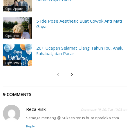
Cipta Apparel
5 Ide Pose Aesthetic Buat Cowok Anti Mati
Gaya
Cipta Info
20+ Ucapan Selamat Ulang Tahun Ibu, Anak,
Sahabat, dan Pacar
Cipta Info
9 COMMENTS
Reza Riski
December 19, 2017 at 10:03 am
Semoga menang 😀 Sukses terus buat ciptaloka.com
Reply