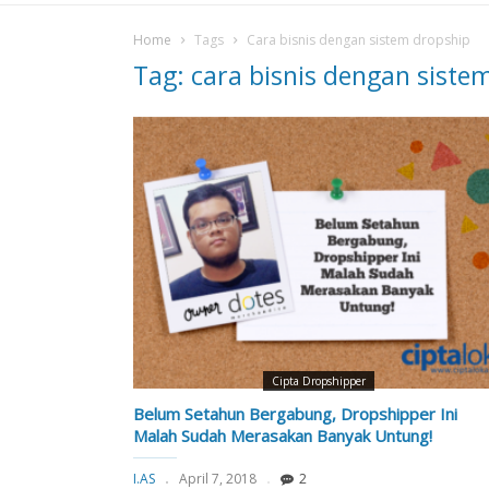
Home
Tags
Cara bisnis dengan sistem dropship
Tag: cara bisnis dengan siste
Cipta Dropshipper
Belum Setahun Bergabung, Dropshipper Ini
Malah Sudah Merasakan Banyak Untung!
I.AS
April 7, 2018
2