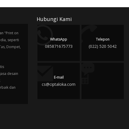
Hubungi Kami
n "Print on
WhatsApp
Telepon
ia, seperti
085871675773
(022) 520 5042
 Tas, Dompet,
tis
jasa desain
E-mail
k
cs@ciptaloka.com
erbaik dan