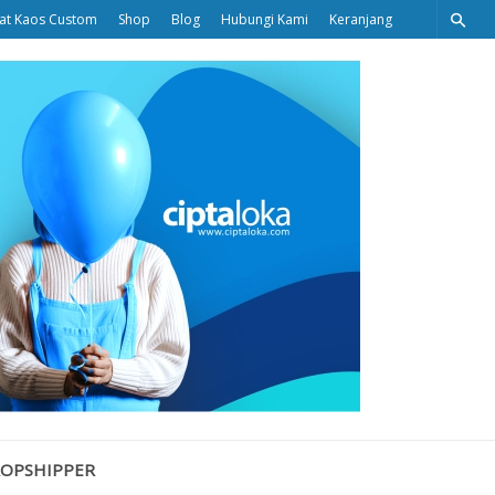
at Kaos Custom
Shop
Blog
Hubungi Kami
Keranjang
Ciptaloka
Blog
ROPSHIPPER