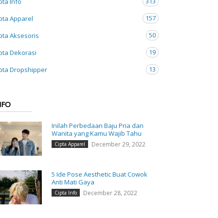
313
pta Info
157
pta Apparel
50
pta Aksesoris
19
pta Dekorasi
13
pta Dropshipper
NFO
Inilah Perbedaan Baju Pria dan
Wanita yang Kamu Wajib Tahu
December 29, 2022
Cipta Apparel
5 Ide Pose Aesthetic Buat Cowok
Anti Mati Gaya
December 28, 2022
Cipta Info