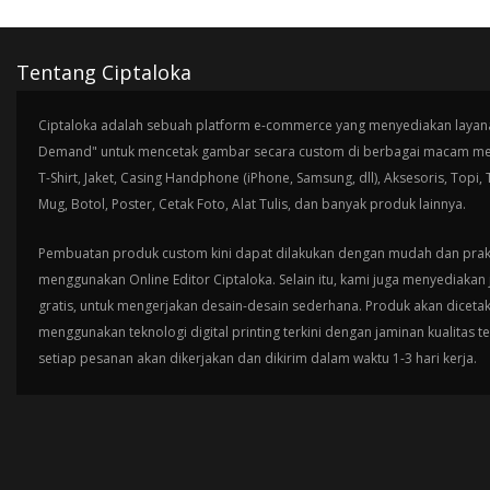
Tentang Ciptaloka
Ciptaloka adalah sebuah platform e-commerce yang menyediakan layana
Demand" untuk mencetak gambar secara custom di berbagai macam med
T-Shirt, Jaket, Casing Handphone (iPhone, Samsung, dll), Aksesoris, Topi,
Mug, Botol, Poster, Cetak Foto, Alat Tulis, dan banyak produk lainnya.
Pembuatan produk custom kini dapat dilakukan dengan mudah dan prak
menggunakan Online Editor Ciptaloka. Selain itu, kami juga menyediakan 
gratis, untuk mengerjakan desain-desain sederhana. Produk akan diceta
menggunakan teknologi digital printing terkini dengan jaminan kualitas t
setiap pesanan akan dikerjakan dan dikirim dalam waktu 1-3 hari kerja.