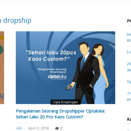
m dropship
P
In
Wa
5 
20
da
Ti
7 
W
Cipta Dropshipper
Pengalaman Seorang Dropshipper Ciptaloka:
Sehari Laku 20 Pcs Kaos Custom?
K
I.AS
April 3, 2018
2