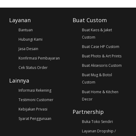
Layanan
Buat Custom
Bantuan
Buat Kaos & Jaket
Custom
Hubungi Kami
Buat Case HP Custom
Jasa Desain
Buat Photo & Art Prints
Konfirmasi Pembayaran
Buat Aksesoris Custom
Cek Status Order
Buat Mug & Botol
Lainnya
Custom
Informasi Rekening
Buat Home & Kitchen
Decor
Testimoni Customer
Kebijakan Privasi
Partnership
Syarat Penggunaan
Buka Toko Sendiri
Layanan Dropship /