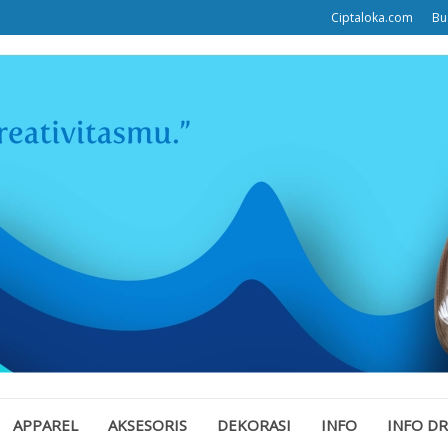
Ciptaloka.com
Bu
APPAREL
AKSESORIS
DEKORASI
INFO
INFO D