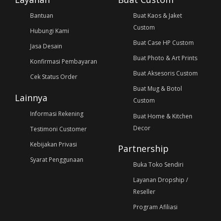
Bantuan
Buat Kaos & Jaket
Custom
Hubungi Kami
Buat Case HP Custom
Jasa Desain
Buat Photo & Art Prints
Konfirmasi Pembayaran
Buat Aksesoris Custom
Cek Status Order
Buat Mug & Botol
Lainnya
Custom
Informasi Rekening
Buat Home & Kitchen
Decor
Testimoni Customer
Kebijakan Privasi
Partnership
Syarat Penggunaan
Buka Toko Sendiri
Layanan Dropship /
Reseller
Program Afiliasi