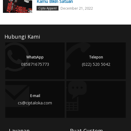
Kamu Bikin Satuan
December 21, 2022
Cipta Apparel
Hubungi Kami
WhatsApp
Telepon
085871675773
(022) 520 5042
E-mail
cs@ciptaloka.com
Layanan
Buat Custom