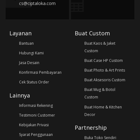
cs@ciptaloka.com
Layanan
Buat Custom
Bantuan
Buat Kaos & Jaket
Custom
Hubungi Kami
Buat Case HP Custom
Jasa Desain
Buat Photo & Art Prints
Konfirmasi Pembayaran
Buat Aksesoris Custom
Cek Status Order
Buat Mug & Botol
Lainnya
Custom
Informasi Rekening
Buat Home & Kitchen
Decor
Testimoni Customer
Kebijakan Privasi
Partnership
Syarat Penggunaan
Buka Toko Sendiri