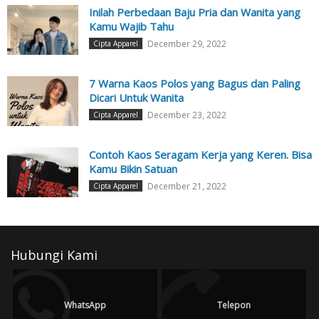
Inilah Perbedaan Baju Pria dan Wanita yang
Kamu Wajib Tahu
December 29, 2022
Cipta Apparel
7 Warna Kaos Polos yang Bagus dan Paling
Dicari Untuk Wanita
December 23, 2022
Cipta Apparel
Contoh Kaos Seragam Kerja yang Keren. Bisa
Kamu Bikin Satuan
December 21, 2022
Cipta Apparel
Hubungi Kami
WhatsApp
Telepon