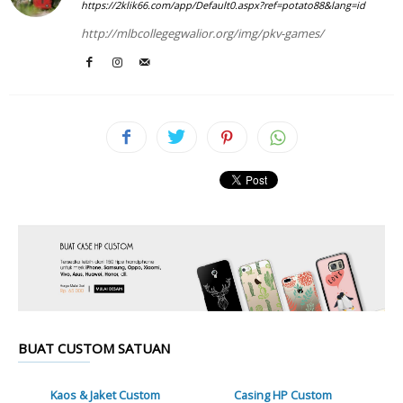
https://2klik66.com/app/Default0.aspx?ref=potato88&lang=id
http://mlbcollegegwalior.org/img/pkv-games/
BUAT CUSTOM SATUAN
Kaos & Jaket Custom
Casing HP Custom