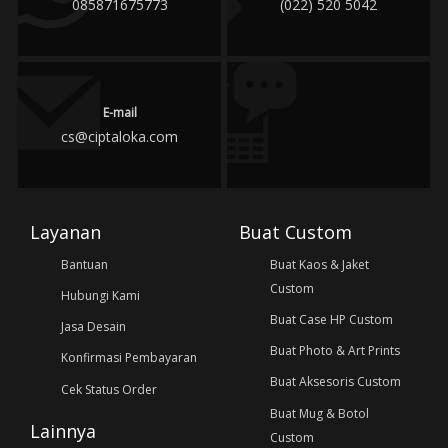
085871675773
(022) 520 5042
E-mail
cs@ciptaloka.com
Layanan
Buat Custom
Bantuan
Buat Kaos & Jaket
Custom
Hubungi Kami
Buat Case HP Custom
Jasa Desain
Buat Photo & Art Prints
Konfirmasi Pembayaran
Buat Aksesoris Custom
Cek Status Order
Buat Mug & Botol
Lainnya
Custom