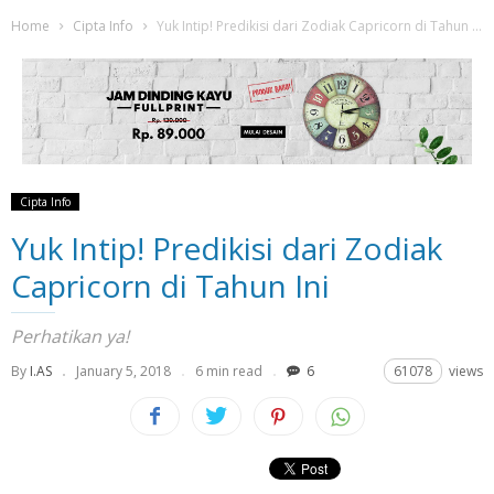
Home
Cipta Info
Yuk Intip! Predikisi dari Zodiak Capricorn di Tahun Ini
Cipta Info
Yuk Intip! Predikisi dari Zodiak
Capricorn di Tahun Ini
Perhatikan ya!
By
I.AS
January 5, 2018
6 min read
6
61078
views