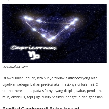
via ramalans.com
Di awal bulan Januari, kita punya zodiak
Capricorn
yang bisa
dijadikan sebagai bahan prediksi akan nasibnya di bulan ini. Ciri
utama mereka ada pada sifatnya yang disiplin, sabar, pendiam,
rajin, ambisius, tapi juga cukup pesimis, pengatur, dan gengsian.
Prediksi Capricorn di Bulan Januari