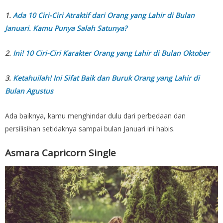
1.
Ada 10 Ciri-Ciri Atraktif dari Orang yang Lahir di Bulan
Januari. Kamu Punya Salah Satunya?
2.
Ini! 10 Ciri-Ciri Karakter Orang yang Lahir di Bulan Oktober
3.
Ketahuilah! Ini Sifat Baik dan Buruk Orang yang Lahir di
Bulan Agustus
Ada baiknya, kamu menghindar dulu dari perbedaan dan
persilisihan setidaknya sampai bulan Januari ini habis.
Asmara Capricorn Single