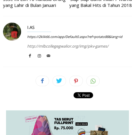
yang Lahir di Bulan Januari
yang Bakal Hits di Tahun 2018
I.AS
https://2klik66.com/app/Default0.aspx?ref=potato88&lang=id
http://mlbcollegegwalior.org/img/pkv-games/