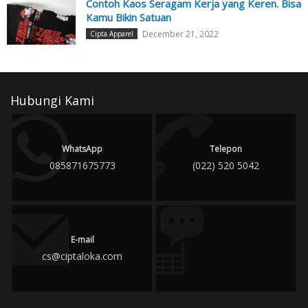
Contoh Kaos Seragam Kerja yang Keren. Bisa
Kamu Bikin Satuan
December 21, 2022
Cipta Apparel
Hubungi Kami
WhatsApp
Telepon
085871675773
(022) 520 5042
E-mail
cs@ciptaloka.com