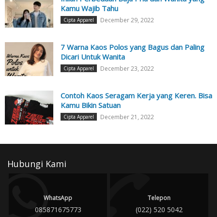
Kamu Wajib Tahu
December 29, 2022
Cipta Apparel
7 Warna Kaos Polos yang Bagus dan Paling
Dicari Untuk Wanita
December 23, 2022
Cipta Apparel
Contoh Kaos Seragam Kerja yang Keren. Bisa
Kamu Bikin Satuan
December 21, 2022
Cipta Apparel
Hubungi Kami
WhatsApp
Telepon
085871675773
(022) 520 5042