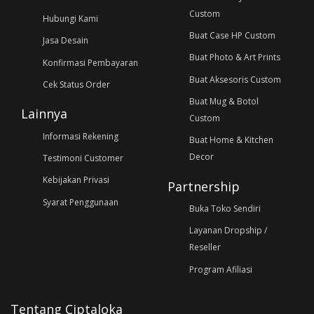
Custom
Hubungi Kami
Buat Case HP Custom
Jasa Desain
Buat Photo & Art Prints
Konfirmasi Pembayaran
Buat Aksesoris Custom
Cek Status Order
Buat Mug & Botol
Lainnya
Custom
Informasi Rekening
Buat Home & Kitchen
Decor
Testimoni Customer
Kebijakan Privasi
Partnership
Syarat Penggunaan
Buka Toko Sendiri
Layanan Dropship /
Reseller
Program Afiliasi
Tentang Ciptaloka