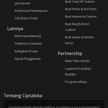
Buat Case HP Custom
Jasa Desain
Buat Photo & Art Prints
Konfirmasi Pembayaran
Buat Aksesoris Custom
Cek Status Order
Buat Mug & Botol
Lainnya
Custom
Informasi Rekening
Buat Home & Kitchen
Decor
Testimoni Customer
Kebijakan Privasi
Partnership
Syarat Penggunaan
Buka Toko Sendiri
Layanan Dropship /
Reseller
Program Afiliasi
Tentang Ciptaloka
Ciptaloka adalah sebuah platform e-commerce yang menyediakan