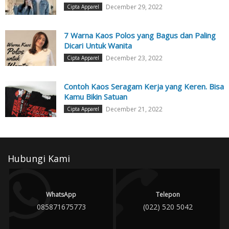
December 29, 2022
Cipta Apparel
7 Warna Kaos Polos yang Bagus dan Paling
Dicari Untuk Wanita
December 23, 2022
Cipta Apparel
Contoh Kaos Seragam Kerja yang Keren. Bisa
Kamu Bikin Satuan
December 21, 2022
Cipta Apparel
Hubungi Kami
WhatsApp
Telepon
085871675773
(022) 520 5042