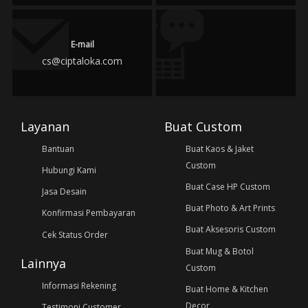
E-mail
cs@ciptaloka.com
Layanan
Buat Custom
Bantuan
Buat Kaos & Jaket
Custom
Hubungi Kami
Buat Case HP Custom
Jasa Desain
Buat Photo & Art Prints
Konfirmasi Pembayaran
Buat Aksesoris Custom
Cek Status Order
Buat Mug & Botol
Lainnya
Custom
Informasi Rekening
Buat Home & Kitchen
Decor
Testimoni Customer