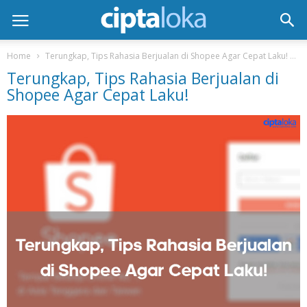
Home
Terungkap, Tips Rahasia Berjualan di Shopee Agar Cepat Laku!
T
Terungkap, Tips Rahasia Berjualan di
Shopee Agar Cepat Laku!