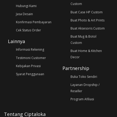
Custom
Hubungi Kami
Buat Case HP Custom
Jasa Desain
Buat Photo & Art Prints
Konfirmasi Pembayaran
Buat Aksesoris Custom
Cek Status Order
Buat Mug & Botol
Lainnya
Custom
Informasi Rekening
Buat Home & Kitchen
Decor
Testimoni Customer
Kebijakan Privasi
Partnership
Syarat Penggunaan
Buka Toko Sendiri
Layanan Dropship /
Reseller
Program Afiliasi
Tentang Ciptaloka