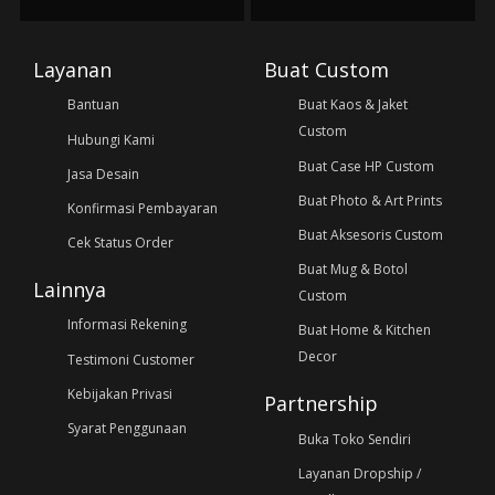
Layanan
Buat Custom
Bantuan
Buat Kaos & Jaket
Custom
Hubungi Kami
Buat Case HP Custom
Jasa Desain
Buat Photo & Art Prints
Konfirmasi Pembayaran
Buat Aksesoris Custom
Cek Status Order
Buat Mug & Botol
Lainnya
Custom
Informasi Rekening
Buat Home & Kitchen
Decor
Testimoni Customer
Kebijakan Privasi
Partnership
Syarat Penggunaan
Buka Toko Sendiri
Layanan Dropship /