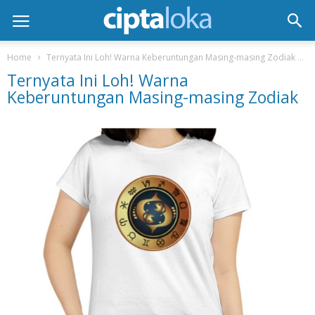
Home
Ternyata Ini Loh! Warna Keberuntungan Masing-masing Zodiak
T
Ternyata Ini Loh! Warna
Keberuntungan Masing-masing Zodiak