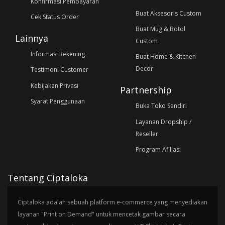
Konfirmasi Pembayaran
Buat Aksesoris Custom
Cek Status Order
Buat Mug & Botol
Lainnya
Custom
Informasi Rekening
Buat Home & Kitchen
Decor
Testimoni Customer
Kebijakan Privasi
Partnership
Syarat Penggunaan
Buka Toko Sendiri
Layanan Dropship /
Reseller
Program Afiliasi
Tentang Ciptaloka
Ciptaloka adalah sebuah platform e-commerce yang menyediakan
layanan "Print on Demand" untuk mencetak gambar secara