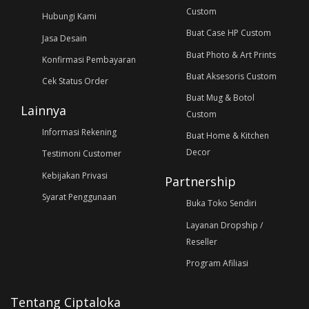
Custom
Hubungi Kami
Buat Case HP Custom
Jasa Desain
Buat Photo & Art Prints
Konfirmasi Pembayaran
Buat Aksesoris Custom
Cek Status Order
Buat Mug & Botol
Lainnya
Custom
Informasi Rekening
Buat Home & Kitchen
Decor
Testimoni Customer
Kebijakan Privasi
Partnership
Syarat Penggunaan
Buka Toko Sendiri
Layanan Dropship /
Reseller
Program Afiliasi
Tentang Ciptaloka