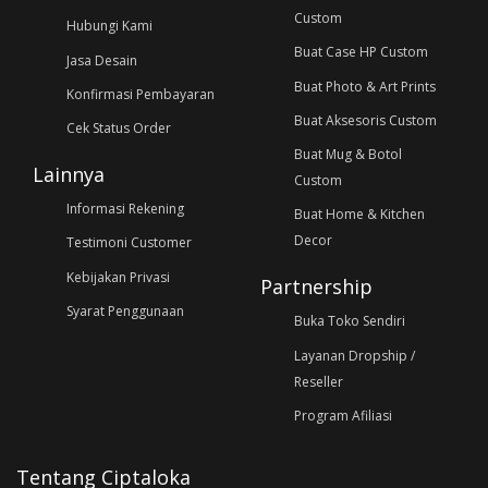
Custom
Hubungi Kami
Buat Case HP Custom
Jasa Desain
Buat Photo & Art Prints
Konfirmasi Pembayaran
Buat Aksesoris Custom
Cek Status Order
Buat Mug & Botol
Lainnya
Custom
Informasi Rekening
Buat Home & Kitchen
Decor
Testimoni Customer
Kebijakan Privasi
Partnership
Syarat Penggunaan
Buka Toko Sendiri
Layanan Dropship /
Reseller
Program Afiliasi
Tentang Ciptaloka