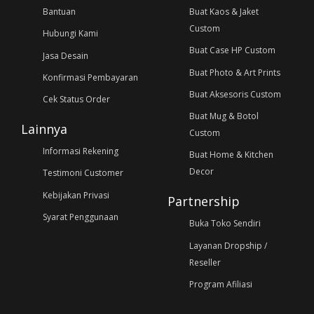
Bantuan
Buat Kaos & Jaket
Custom
Hubungi Kami
Buat Case HP Custom
Jasa Desain
Buat Photo & Art Prints
Konfirmasi Pembayaran
Buat Aksesoris Custom
Cek Status Order
Buat Mug & Botol
Lainnya
Custom
Informasi Rekening
Buat Home & Kitchen
Decor
Testimoni Customer
Kebijakan Privasi
Partnership
Syarat Penggunaan
Buka Toko Sendiri
Layanan Dropship /
Reseller
Program Afiliasi