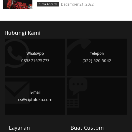
December 21, 2022
Cipta Apparel
Hubungi Kami
WhatsApp
Telepon
085871675773
(022) 520 5042
E-mail
cs@ciptaloka.com
Layanan
Buat Custom