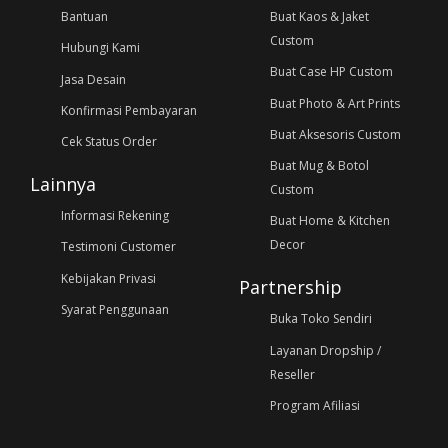
Bantuan
Buat Kaos & Jaket
Custom
Hubungi Kami
Buat Case HP Custom
Jasa Desain
Buat Photo & Art Prints
Konfirmasi Pembayaran
Buat Aksesoris Custom
Cek Status Order
Buat Mug & Botol
Lainnya
Custom
Informasi Rekening
Buat Home & Kitchen
Decor
Testimoni Customer
Kebijakan Privasi
Partnership
Syarat Penggunaan
Buka Toko Sendiri
Layanan Dropship /
Reseller
Program Afiliasi