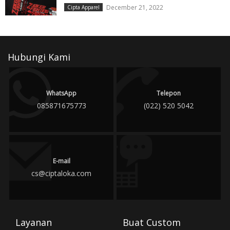
December 21, 2022
Cipta Apparel
Hubungi Kami
WhatsApp
Telepon
085871675773
(022) 520 5042
E-mail
cs@ciptaloka.com
Layanan
Buat Custom