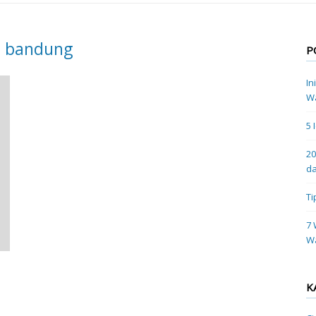
i bandung
P
In
Wa
5 
20
da
Ti
7 
W
K