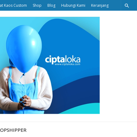
at Kaos Custom
Shop
Blog
Hubungi Kami
Keranjang
Ciptaloka
Blog
ROPSHIPPER