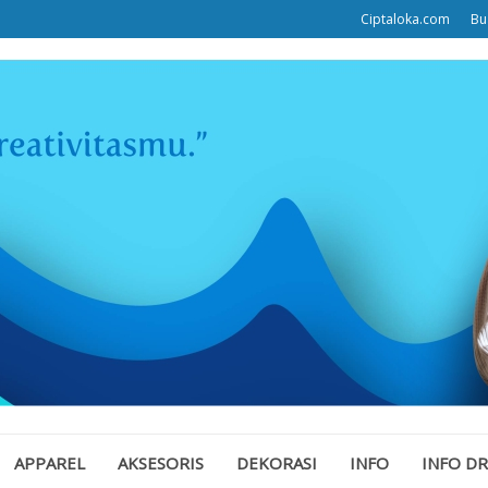
Ciptaloka.com
Bu
APPAREL
AKSESORIS
DEKORASI
INFO
INFO D