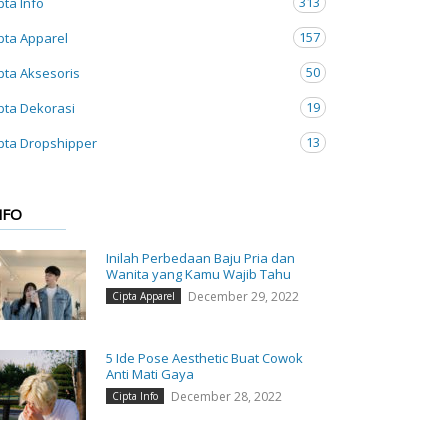
313
pta Info
157
pta Apparel
50
pta Aksesoris
19
pta Dekorasi
13
pta Dropshipper
NFO
Inilah Perbedaan Baju Pria dan
Wanita yang Kamu Wajib Tahu
December 29, 2022
Cipta Apparel
5 Ide Pose Aesthetic Buat Cowok
Anti Mati Gaya
December 28, 2022
Cipta Info