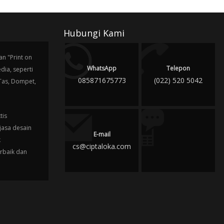
Hubungi Kami
n "Print on
WhatsApp
Telepon
ia, seperti
085871675773
(022) 520 5042
 Tas, Dompet,
tis
jasa desain
E-mail
k
cs@ciptaloka.com
erbaik dan