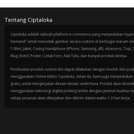
Tentang Ciptaloka
Ciptaloka adalah sebuah platform e-commerce yang menyediakan layana
Demand" untuk mencetak gambar secara custom di berbagai macam med
T-Shirt, Jaket, Casing Handphone (iPhone, Samsung, dll), Aksesoris, Topi,
Mug, Botol, Poster, Cetak Foto, Alat Tulis, dan banyak produk lainnya.
Pembuatan produk custom kini dapat dilakukan dengan mudah dan prak
menggunakan Online Editor Ciptaloka. Selain itu, kami juga menyediakan 
gratis, untuk mengerjakan desain-desain sederhana. Produk akan diceta
menggunakan teknologi digital printing terkini dengan jaminan kualitas t
setiap pesanan akan dikerjakan dan dikirim dalam waktu 1-3 hari kerja.