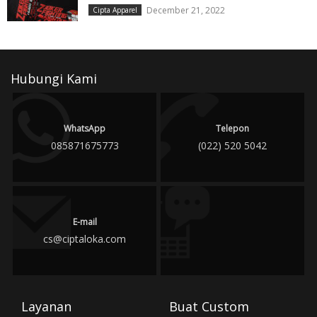
December 21, 2022
Cipta Apparel
Hubungi Kami
WhatsApp
Telepon
085871675773
(022) 520 5042
E-mail
cs@ciptaloka.com
Layanan
Buat Custom