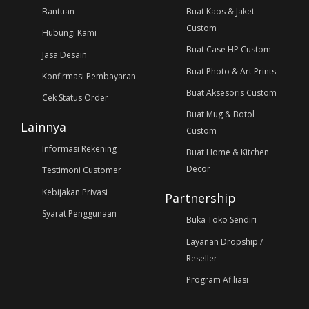
Bantuan
Buat Kaos & Jaket
Custom
Hubungi Kami
Buat Case HP Custom
Jasa Desain
Buat Photo & Art Prints
Konfirmasi Pembayaran
Buat Aksesoris Custom
Cek Status Order
Buat Mug & Botol
Lainnya
Custom
Informasi Rekening
Buat Home & Kitchen
Decor
Testimoni Customer
Kebijakan Privasi
Partnership
Syarat Penggunaan
Buka Toko Sendiri
Layanan Dropship /
Reseller
Program Afiliasi