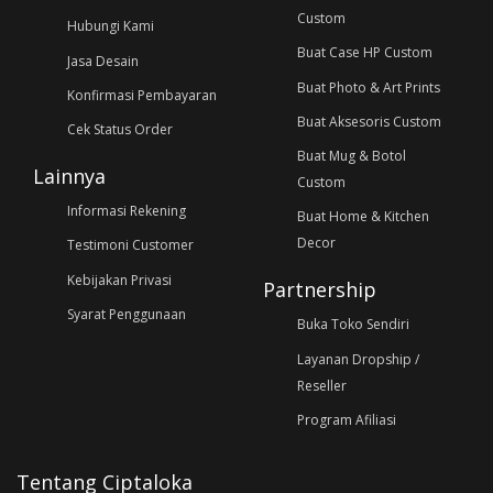
Custom
Hubungi Kami
Buat Case HP Custom
Jasa Desain
Buat Photo & Art Prints
Konfirmasi Pembayaran
Buat Aksesoris Custom
Cek Status Order
Buat Mug & Botol
Lainnya
Custom
Informasi Rekening
Buat Home & Kitchen
Decor
Testimoni Customer
Kebijakan Privasi
Partnership
Syarat Penggunaan
Buka Toko Sendiri
Layanan Dropship /
Reseller
Program Afiliasi
Tentang Ciptaloka