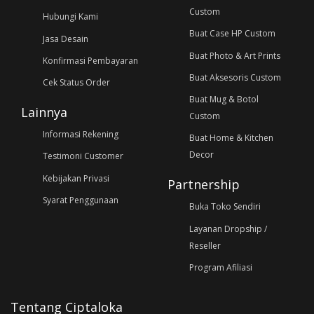
Custom
Hubungi Kami
Buat Case HP Custom
Jasa Desain
Buat Photo & Art Prints
Konfirmasi Pembayaran
Buat Aksesoris Custom
Cek Status Order
Buat Mug & Botol
Lainnya
Custom
Informasi Rekening
Buat Home & Kitchen
Decor
Testimoni Customer
Kebijakan Privasi
Partnership
Syarat Penggunaan
Buka Toko Sendiri
Layanan Dropship /
Reseller
Program Afiliasi
Tentang Ciptaloka