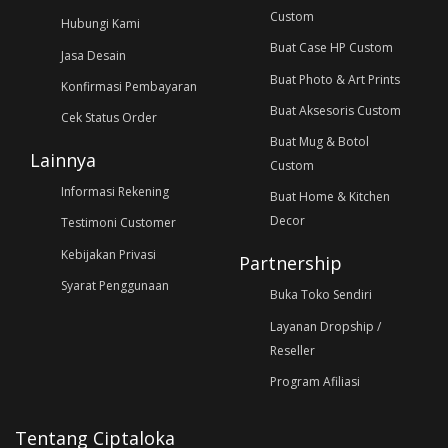
Custom
Hubungi Kami
Buat Case HP Custom
Jasa Desain
Buat Photo & Art Prints
Konfirmasi Pembayaran
Buat Aksesoris Custom
Cek Status Order
Buat Mug & Botol
Lainnya
Custom
Informasi Rekening
Buat Home & Kitchen
Decor
Testimoni Customer
Kebijakan Privasi
Partnership
Syarat Penggunaan
Buka Toko Sendiri
Layanan Dropship /
Reseller
Program Afiliasi
Tentang Ciptaloka