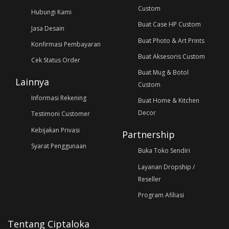
Custom
Hubungi Kami
Buat Case HP Custom
Jasa Desain
Buat Photo & Art Prints
Konfirmasi Pembayaran
Buat Aksesoris Custom
Cek Status Order
Buat Mug & Botol
Lainnya
Custom
Informasi Rekening
Buat Home & Kitchen
Decor
Testimoni Customer
Kebijakan Privasi
Partnership
Syarat Penggunaan
Buka Toko Sendiri
Layanan Dropship /
Reseller
Program Afiliasi
Tentang Ciptaloka