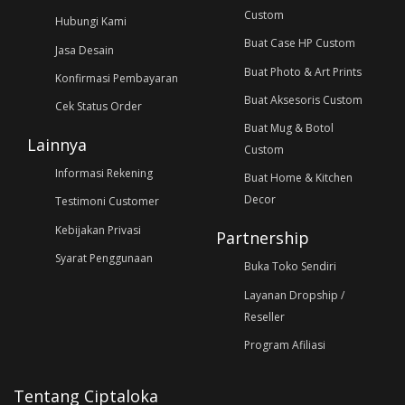
Custom
Hubungi Kami
Buat Case HP Custom
Jasa Desain
Buat Photo & Art Prints
Konfirmasi Pembayaran
Buat Aksesoris Custom
Cek Status Order
Buat Mug & Botol
Lainnya
Custom
Informasi Rekening
Buat Home & Kitchen
Decor
Testimoni Customer
Kebijakan Privasi
Partnership
Syarat Penggunaan
Buka Toko Sendiri
Layanan Dropship /
Reseller
Program Afiliasi
Tentang Ciptaloka