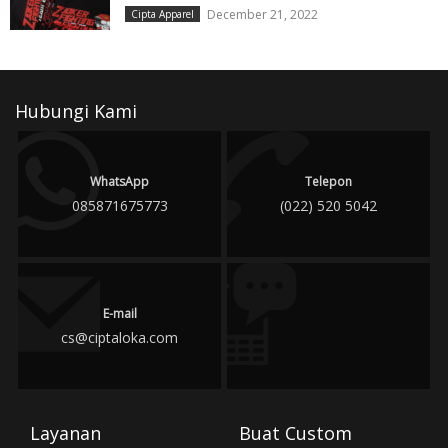
December 21, 2022
Cipta Apparel
Hubungi Kami
WhatsApp
Telepon
085871675773
(022) 520 5042
E-mail
cs@ciptaloka.com
Layanan
Buat Custom