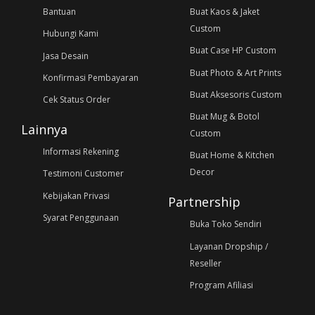
Bantuan
Buat Kaos & Jaket
Custom
Hubungi Kami
Buat Case HP Custom
Jasa Desain
Buat Photo & Art Prints
Konfirmasi Pembayaran
Buat Aksesoris Custom
Cek Status Order
Buat Mug & Botol
Lainnya
Custom
Informasi Rekening
Buat Home & Kitchen
Decor
Testimoni Customer
Kebijakan Privasi
Partnership
Syarat Penggunaan
Buka Toko Sendiri
Layanan Dropship /
Reseller
Program Afiliasi