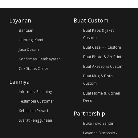
Layanan
Buat Custom
Bantuan
Buat Kaos & Jaket
Custom
Hubungi Kami
Buat Case HP Custom
Jasa Desain
Buat Photo & Art Prints
Konfirmasi Pembayaran
Buat Aksesoris Custom
Cek Status Order
Buat Mug & Botol
Lainnya
Custom
Informasi Rekening
Buat Home & Kitchen
Decor
Testimoni Customer
Kebijakan Privasi
Partnership
Syarat Penggunaan
Buka Toko Sendiri
Layanan Dropship /