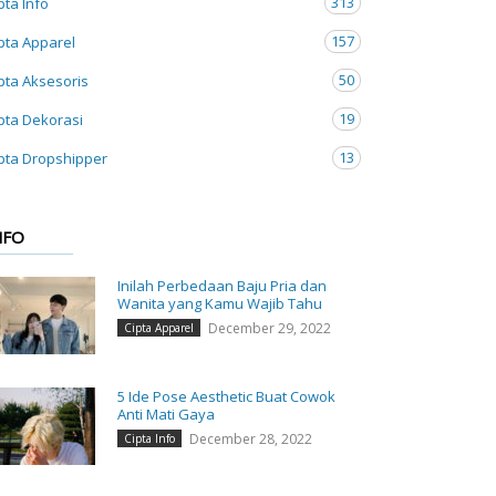
313
pta Info
157
pta Apparel
50
pta Aksesoris
19
pta Dekorasi
13
pta Dropshipper
NFO
Inilah Perbedaan Baju Pria dan
Wanita yang Kamu Wajib Tahu
December 29, 2022
Cipta Apparel
5 Ide Pose Aesthetic Buat Cowok
Anti Mati Gaya
December 28, 2022
Cipta Info