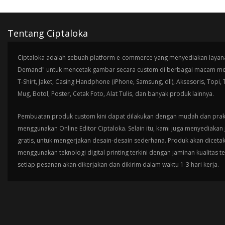
Tentang Ciptaloka
Ciptaloka adalah sebuah platform e-commerce yang menyediakan layana
Demand" untuk mencetak gambar secara custom di berbagai macam med
T-Shirt, Jaket, Casing Handphone (iPhone, Samsung, dll), Aksesoris, Topi,
Mug, Botol, Poster, Cetak Foto, Alat Tulis, dan banyak produk lainnya.
Pembuatan produk custom kini dapat dilakukan dengan mudah dan prak
menggunakan Online Editor Ciptaloka. Selain itu, kami juga menyediakan 
gratis, untuk mengerjakan desain-desain sederhana. Produk akan diceta
menggunakan teknologi digital printing terkini dengan jaminan kualitas t
setiap pesanan akan dikerjakan dan dikirim dalam waktu 1-3 hari kerja.