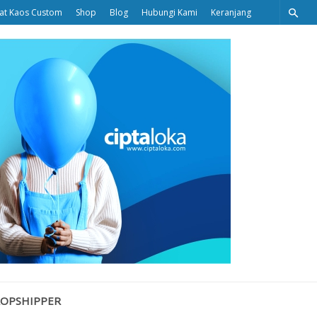
at Kaos Custom
Shop
Blog
Hubungi Kami
Keranjang
Ciptaloka
Blog
ROPSHIPPER