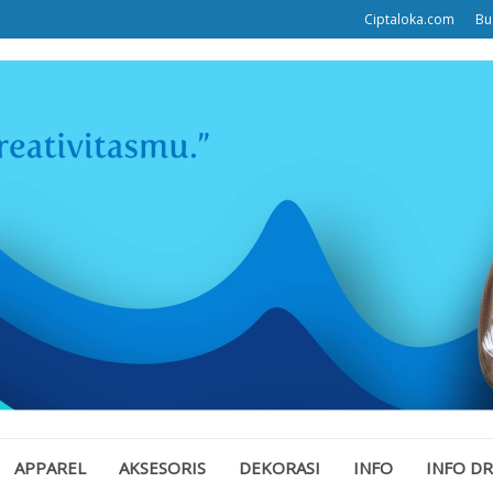
Ciptaloka.com
Bu
APPAREL
AKSESORIS
DEKORASI
INFO
INFO D