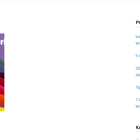
P
In
Wa
5 
20
da
Ti
7 
W
K