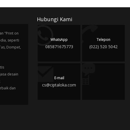
Hubungi Kami
n "Print on
WhatsApp
Telepon
ia, seperti
085871675773
(022) 520 5042
 Tas, Dompet,
tis
jasa desain
E-mail
k
cs@ciptaloka.com
erbaik dan