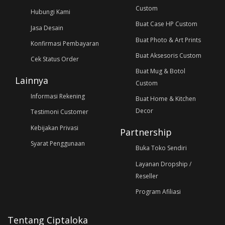
Custom
Hubungi Kami
Buat Case HP Custom
Jasa Desain
Buat Photo & Art Prints
Konfirmasi Pembayaran
Buat Aksesoris Custom
Cek Status Order
Buat Mug & Botol
Lainnya
Custom
Informasi Rekening
Buat Home & Kitchen
Decor
Testimoni Customer
Kebijakan Privasi
Partnership
Syarat Penggunaan
Buka Toko Sendiri
Layanan Dropship /
Reseller
Program Afiliasi
Tentang Ciptaloka