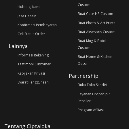
Custom
Hubungi Kami
Buat Case HP Custom
Jasa Desain
Buat Photo & Art Prints
Konfirmasi Pembayaran
Buat Aksesoris Custom
Cek Status Order
Buat Mug & Botol
Lainnya
Custom
Informasi Rekening
Buat Home & Kitchen
Decor
Testimoni Customer
Kebijakan Privasi
Partnership
Syarat Penggunaan
Buka Toko Sendiri
Layanan Dropship /
Reseller
Program Afiliasi
Tentang Ciptaloka