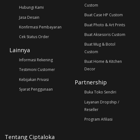
Custom
Hubungi Kami
Buat Case HP Custom
Jasa Desain
Buat Photo & Art Prints
Konfirmasi Pembayaran
Buat Aksesoris Custom
Cek Status Order
Buat Mug & Botol
Lainnya
Custom
Informasi Rekening
Buat Home & Kitchen
Decor
Testimoni Customer
Kebijakan Privasi
Partnership
Syarat Penggunaan
Buka Toko Sendiri
Layanan Dropship /
Reseller
Program Afiliasi
Tentang Ciptaloka