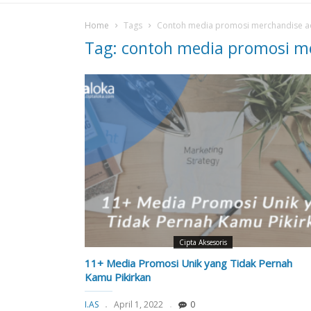
Home
Tags
Contoh media promosi merchandise a
Tag: contoh media promosi m
Cipta Aksesoris
11+ Media Promosi Unik yang Tidak Pernah
Kamu Pikirkan
I.AS
April 1, 2022
0