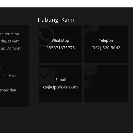
Hubungi Kami
n "Print on
WhatsApp
Telepon
ia, seperti
085871675773
(022) 520 5042
 Tas, Dompet,
tis
jasa desain
E-mail
k
cs@ciptaloka.com
erbaik dan