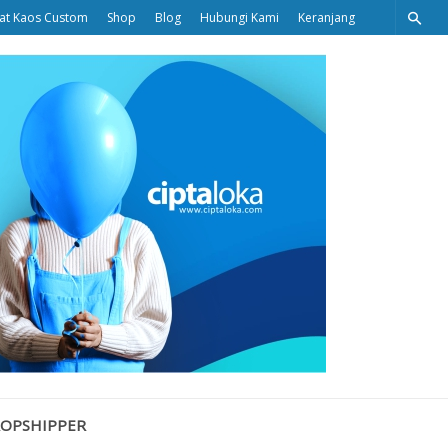
at Kaos Custom
Shop
Blog
Hubungi Kami
Keranjang
Ciptaloka
Blog
ROPSHIPPER