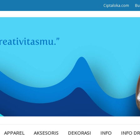
Ciptaloka.com
Bu
APPAREL
AKSESORIS
DEKORASI
INFO
INFO D