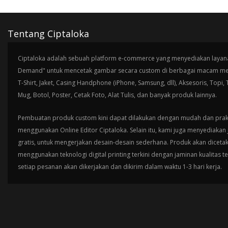
Tentang Ciptaloka
Ciptaloka adalah sebuah platform e-commerce yang menyediakan layana
Demand" untuk mencetak gambar secara custom di berbagai macam med
T-Shirt, Jaket, Casing Handphone (iPhone, Samsung, dll), Aksesoris, Topi,
Mug, Botol, Poster, Cetak Foto, Alat Tulis, dan banyak produk lainnya.
Pembuatan produk custom kini dapat dilakukan dengan mudah dan prak
menggunakan Online Editor Ciptaloka. Selain itu, kami juga menyediakan 
gratis, untuk mengerjakan desain-desain sederhana. Produk akan diceta
menggunakan teknologi digital printing terkini dengan jaminan kualitas t
setiap pesanan akan dikerjakan dan dikirim dalam waktu 1-3 hari kerja.