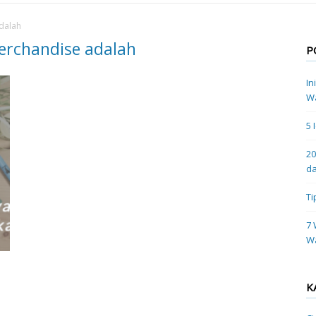
dalah
erchandise adalah
P
In
Wa
5 
20
da
Ti
7 
W
K