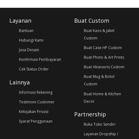
Layanan
Buat Custom
Bantuan
Buat Kaos & Jaket
Custom
Hubungi Kami
Buat Case HP Custom
Jasa Desain
Buat Photo & Art Prints
Konfirmasi Pembayaran
Buat Aksesoris Custom
Cek Status Order
Buat Mug & Botol
Lainnya
Custom
Informasi Rekening
Buat Home & Kitchen
Decor
Testimoni Customer
Kebijakan Privasi
Partnership
Syarat Penggunaan
Buka Toko Sendiri
Layanan Dropship /