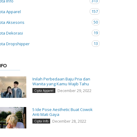
313
pta Info
157
pta Apparel
50
pta Aksesoris
19
pta Dekorasi
13
pta Dropshipper
NFO
Inilah Perbedaan Baju Pria dan
Wanita yang Kamu Wajib Tahu
December 29, 2022
Cipta Apparel
5 Ide Pose Aesthetic Buat Cowok
Anti Mati Gaya
December 28, 2022
Cipta Info